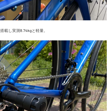
搭載し実測8.74kgと軽量。