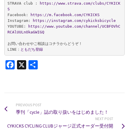
STRAVA club :
 https://www.strava.com/clubs/CYKICK
S
Facebook:
 https://m.facebook.com/CYKICKS
Instagram: 
https://instagram.com/cykicksbicycle
YOUTUBE: 
https://www.youtube.com/channel/UCBFOVhC
RCAlUULnOkaGWIGQ
お問い合わせやご相談はコチラからどうぞ！

LINE：
ともだち登録
Facebook
X
共
有
PREVIOUS POST
季刊「cycle」誌の取り扱いをはじめました！
NEXT POST
CYKICKS CYCLING CLUBジャージ正式オーダー受付開