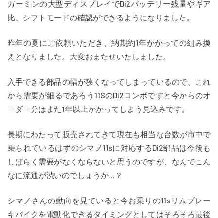
ガーミンの大型ディスプレイでDi2バッテリー残量やギア
比、シフトモードの確認ができるようになりました。
昨年の夏にご依頼いただき、納期約1年かかっての組み換
えとなりました。大変おまたせいたしました。
入手できる部品の幅が狭くなってしまっているので、これ
から需要が細るであろう11SのDi2コンポですと今からのオ
ーダー分はまた1年以上かかってしまう見込みです。
長期にわたって販売されてきて現在も相当な台数が市中で
乗られているはずのシマノ11sに対応するDi2部品は今後も
しばらく需要がなくならないと思うのですが、なんでこん
なに流通が渋いのでしょうか…？
シマノさんの動向を見ていると今お乗りの11sリムブレー
キバイクを電動化できるタイミングとしてはそろそろ最後